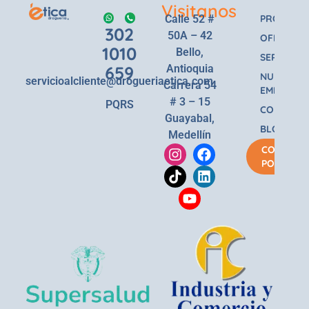
Visitanos
Calle 52 #
PRODUCT
302
50A – 42
OFERTAS
1010
Bello,
SERVICIOS
659
Antioquia
NUESTRA
servicioalcliente@drogueriaetica.com
Carrera 54
EMPRESA
# 3 – 15
PQRS
CONTACT
Guayabal,
BLOG
Medellín
COMPRA
POR