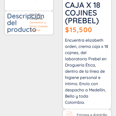
CAJA X 18
COJINES
Descripción
SKU
3335
(PREBEL)
Categorías
del
Cosmeticos y
Otros
,
Cuidado
producto
$
15,500
Personal
Encuentra elizabeth
arden, crema caja x 18
cojines, del
laboratorio Prebel en
Droguería Ética,
dentro de la línea de
higiene personal e
íntimo. Envío con
despacho a Medellín,
Bello y toda
Colombia.
Entrega a domicilio