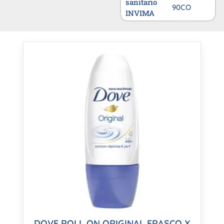
sanitario
90CO
INVIMA
DOVE ROLL ON ORIGINAL FRASCO X