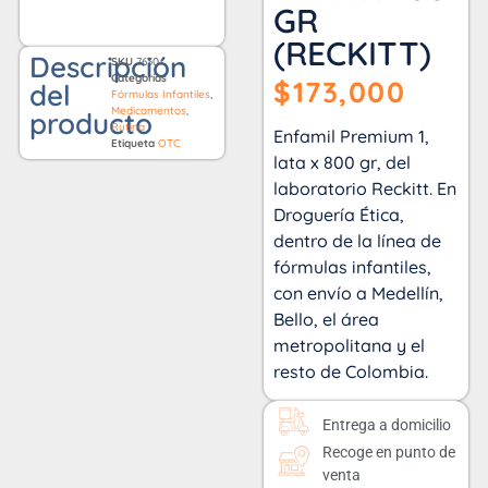
GR
(RECKITT)
Descripción
SKU
7630
Categorías
$
173,000
del
Fórmulas Infantiles
,
Medicamentos
,
producto
Rutina
Enfamil Premium 1,
Etiqueta
OTC
lata x 800 gr, del
laboratorio Reckitt. En
Droguería Ética,
dentro de la línea de
fórmulas infantiles,
con envío a Medellín,
Bello, el área
metropolitana y el
resto de Colombia.
Entrega a domicilio
Recoge en punto de
venta