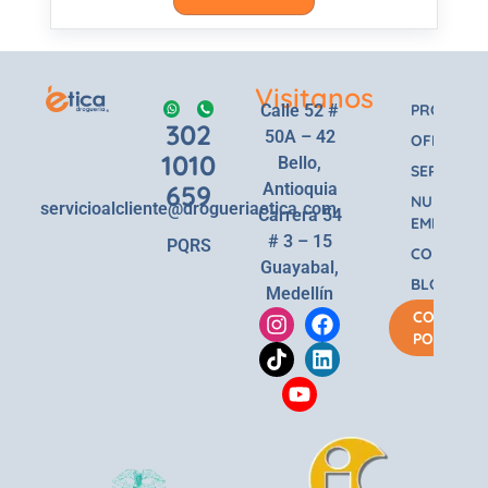
Visitanos
Calle 52 #
PRODUCT
302
50A – 42
OFERTAS
1010
Bello,
SERVICIOS
659
Antioquia
NUESTRA
servicioalcliente@drogueriaetica.com
Carrera 54
EMPRESA
# 3 – 15
PQRS
CONTACT
Guayabal,
BLOG
Medellín
COMPRA
POR