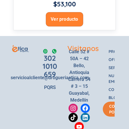
$
53,100
Ver producto
Visitanos
Calle 52 #
PRODUCT
302
50A – 42
OFERTAS
1010
Bello,
SERVICIOS
659
Antioquia
NUESTRA
servicioalcliente@drogueriaetica.com
Carrera 54
EMPRESA
# 3 – 15
PQRS
CONTACT
Guayabal,
BLOG
Medellín
COMPRA
POR