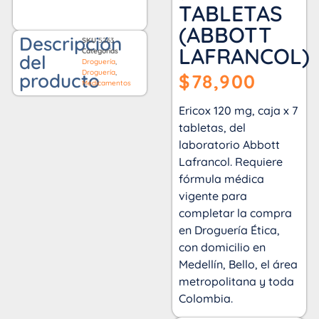
TABLETAS
(ABBOTT
Descripción
SKU
5263
LAFRANCOL)
Categorías
del
Droguería
,
Droguería
,
producto
$
78,900
Medicamentos
Ericox 120 mg, caja x 7
tabletas, del
laboratorio Abbott
Lafrancol. Requiere
fórmula médica
vigente para
completar la compra
en Droguería Ética,
con domicilio en
Medellín, Bello, el área
metropolitana y toda
Colombia.