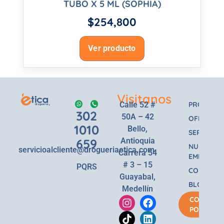
TUBO X 5 ML (SOPHIA)
$
254,800
Ver producto
Visitanos
Calle 52 #
PRODUCT
302
50A – 42
OFERTAS
1010
Bello,
SERVICIOS
659
Antioquia
NUESTRA
servicioalcliente@drogueriaetica.com
Carrera 54
EMPRESA
# 3 – 15
PQRS
CONTACT
Guayabal,
BLOG
Medellín
COMPRA
POR