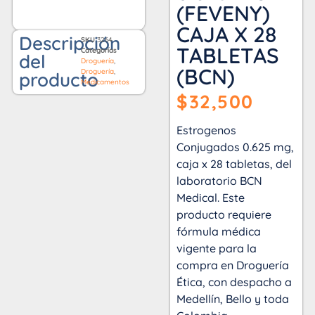
(FEVENY)
CAJA X 28
Descripción
SKU
3264
TABLETAS
Categorías
del
Droguería
,
(BCN)
Droguería
,
producto
Medicamentos
$
32,500
Estrogenos
Conjugados 0.625 mg,
caja x 28 tabletas, del
laboratorio BCN
Medical. Este
producto requiere
fórmula médica
vigente para la
compra en Droguería
Ética, con despacho a
Medellín, Bello y toda