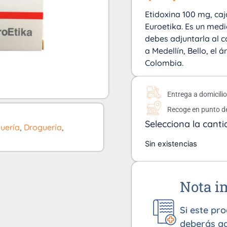
Etidoxina 100 mg, caj
Euroetika. Es un med
debes adjuntarla al c
a Medellín, Bello, el 
Colombia.
Entrega a domicili
Recoge en punto d
Selecciona la canti
uería
,
Droguería
,
Sin existencias
Nota i
Si este pr
deberás ad