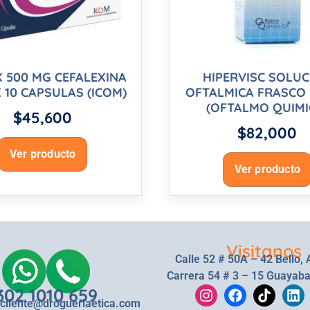
X 500 MG CEFALEXINA
HIPERVISC SOLU
 10 CAPSULAS (ICOM)
OFTALMICA FRASCO 
(OFTALMO QUIMI
$
45,600
$
82,000
Ver producto
Ver producto
Visitanos
Calle 52 # 50A – 42 Bello, 
Carrera 54 # 3 – 15 Guayaba
302 1010 659
lcliente@drogueriaetica.com