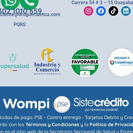
Carrera 54 # 3 – 15 Guayaba
302 1010 659
lcliente@drogueriaetica.com
PQRS
odos de pago: PSE - Contra entrega - Tarjetas Debito y Cre
rdo con los
Términos y Condiciones
y la
Política de Privaci
n en el sitio web de la
Secretaría Seccional de Salud y Prote