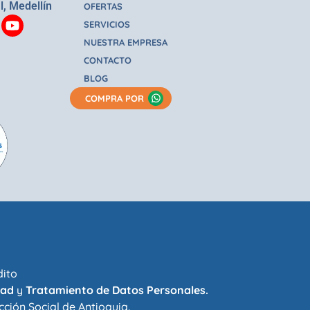
l, Medellín
OFERTAS
SERVICIOS
NUESTRA EMPRESA
CONTACTO
BLOG
COMPRA POR
dito
dad
y
Tratamiento de Datos Personales.
cción Social de Antioquia
.