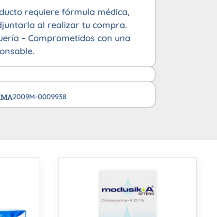
oducto requiere fórmula médica,
juntarla al realizar tu compra.
uería – Comprometidos con una
onsable.
VIMA
2009M-0009938