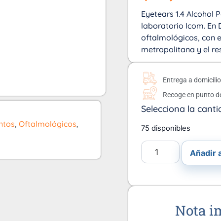
Eyetears 1.4 Alcohol Po
laboratorio Icom. En D
oftalmológicos, con en
metropolitana y el re
Entrega a domicili
Recoge en punto d
Selecciona la canti
ntos
,
Oftalmológicos
,
75 disponibles
Añadir a
Nota i