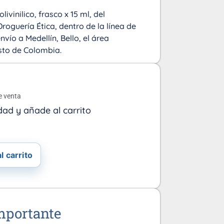
livinilico, frasco x 15 ml, del
roguería Ética, dentro de la línea de
vío a Medellín, Bello, el área
sto de Colombia.
o
e venta
dad y añade al carrito
l carrito
mportante