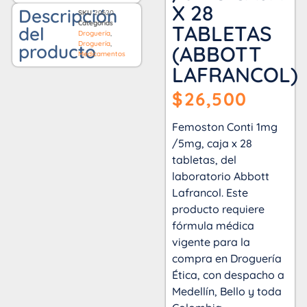
X 28
Descripción
SKU
20620
Categorías
TABLETAS
del
Droguería
,
Droguería
,
producto
(ABBOTT
Medicamentos
LAFRANCOL)
$
26,500
Femoston Conti 1mg
/5mg, caja x 28
tabletas, del
laboratorio Abbott
Lafrancol. Este
producto requiere
fórmula médica
vigente para la
compra en Droguería
Ética, con despacho a
Medellín, Bello y toda