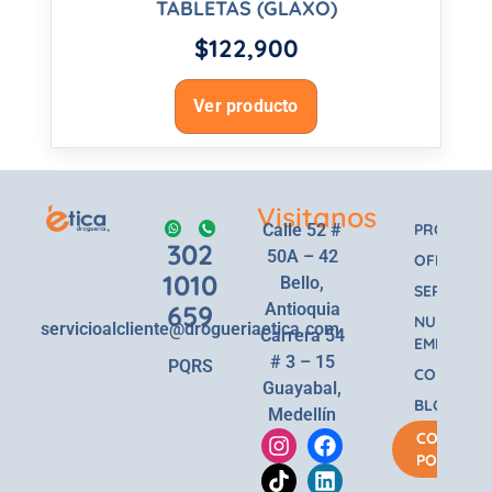
TABLETAS (GLAXO)
$
122,900
Ver producto
Visitanos
Calle 52 #
PRODUCT
302
50A – 42
OFERTAS
1010
Bello,
SERVICIOS
659
Antioquia
NUESTRA
servicioalcliente@drogueriaetica.com
Carrera 54
EMPRESA
# 3 – 15
PQRS
CONTACT
Guayabal,
BLOG
Medellín
COMPRA
POR