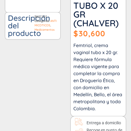
TUBO X 20
GR
Descripción
SKU
3147
(CHALVER)
Categorías
ANTI
del
MICOTICOS
,
Medicamentos
producto
$
30,600
Femtriol, crema
vaginal tubo x 20 gr.
Requiere fórmula
médica vigente para
completar la compra
en Droguería Ética,
con domicilio en
Medellín, Bello, el área
metropolitana y toda
Colombia.
Entrega a domicilio
Recoge en punto de