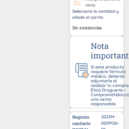
venta
Selecciona la cantidad y
añade al carrito
Sin existencias
Nota
important
Si este producto
requiere fórmula
médica, deberás
adjuntarla al
realizar tu compra
Ética Droguería –
Comprometidos c
una venta
responsable.
Registro
2022M-
sanitario
0009126-