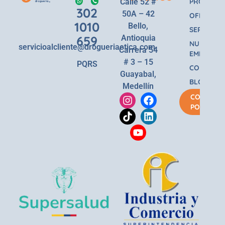
Calle 52 #
PRODUCT
302
50A – 42
OFERTAS
1010
Bello,
SERVICIOS
659
Antioquia
NUESTRA
servicioalcliente@drogueriaetica.com
Carrera 54
EMPRESA
# 3 – 15
PQRS
CONTACT
Guayabal,
BLOG
Medellín
COMPRA
POR