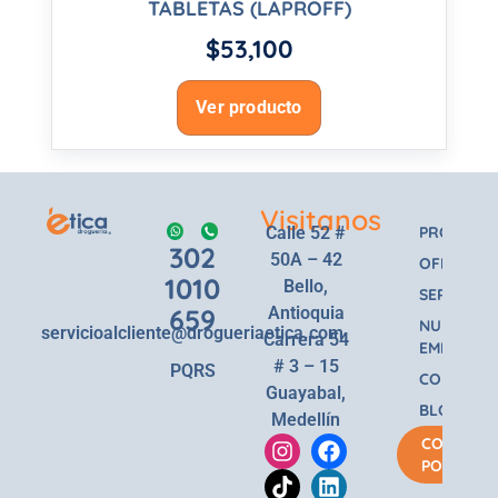
TABLETAS (LAPROFF)
$
53,100
Ver producto
Visitanos
Calle 52 #
PRODUCT
302
50A – 42
OFERTAS
1010
Bello,
SERVICIOS
659
Antioquia
NUESTRA
servicioalcliente@drogueriaetica.com
Carrera 54
EMPRESA
# 3 – 15
PQRS
CONTACT
Guayabal,
BLOG
Medellín
COMPRA
POR