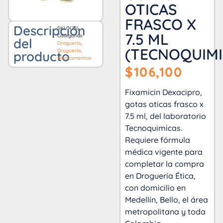
OTICAS
FRASCO X
Descripción
SKU
4736
7.5 ML
Categorías
del
Droguería
,
(TECNOQUIMI
Droguería
,
producto
Medicamentos
$
106,100
Fixamicin Dexacipro,
gotas oticas frasco x
7.5 ml, del laboratorio
Tecnoquimicas.
Requiere fórmula
médica vigente para
completar la compra
en Droguería Ética,
con domicilio en
Medellín, Bello, el área
metropolitana y toda