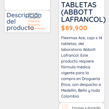
TABLETAS
(ABBOTT
Descripción
SKU
7410
LAFRANCOL)
Categorías
del
Droguería
,
Droguería
,
producto
$
89,900
Medicamentos
Fleximax Ace, caja x 14
tabletas, del
laboratorio Abbott
Lafrancol. Este
producto requiere
fórmula médica
vigente para la
compra en Droguería
Ética, con despacho a
Medellín, Bello y toda
Colombia.
Entrega a domicilio