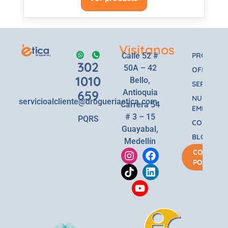
Visitanos
Calle 52 #
PRODUCT
302
50A – 42
OFERTAS
1010
Bello,
SERVICIOS
659
Antioquia
NUESTRA
servicioalcliente@drogueriaetica.com
Carrera 54
EMPRESA
# 3 – 15
PQRS
CONTACT
Guayabal,
BLOG
Medellín
COMPRA
POR