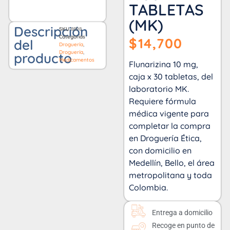
TABLETAS
(MK)
Descripción
SKU
8898
Categorías
$
14,700
del
Droguería
,
Droguería
,
producto
Medicamentos
Flunarizina 10 mg,
caja x 30 tabletas, del
laboratorio MK.
Requiere fórmula
médica vigente para
completar la compra
en Droguería Ética,
con domicilio en
Medellín, Bello, el área
metropolitana y toda
Colombia.
Entrega a domicilio
Recoge en punto de