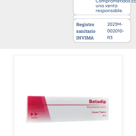
Comprometidos c
una venta
responsable.
Registro
2023M-
sanitario
002010-
INVIMA
R3