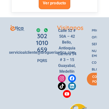
Ver producto
Visitanos
Calle 52 #
PRODUCT
302
50A – 42
OFERTAS
1010
Bello,
SERVICIOS
659
Antioquia
NUESTRA
servicioalcliente@drogueriaetica.com
Carrera 54
EMPRESA
# 3 – 15
PQRS
CONTACT
Guayabal,
BLOG
Medellín
COMPRA
POR