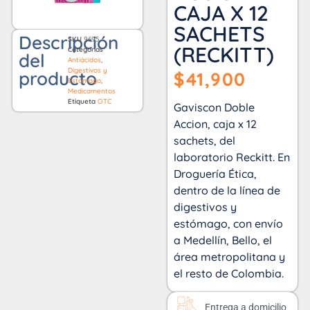
CAJA X 12
SACHETS
Descripción
SKU
9695
(RECKITT)
Categorías
del
Antiácidos
,
Digestivos y
producto
$
41,900
Estómago
,
Medicamentos
Etiqueta
OTC
Gaviscon Doble
Accion, caja x 12
sachets, del
laboratorio Reckitt. En
Droguería Ética,
dentro de la línea de
digestivos y
estómago, con envío
a Medellín, Bello, el
área metropolitana y
el resto de Colombia.
Entrega a domicilio