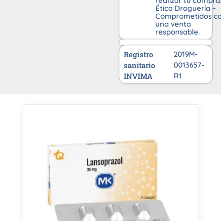
realizar tu compra
Ética Droguería –
Comprometidos c
una venta
responsable.
Registro
2019M-
sanitario
0013657-
INVIMA
R1