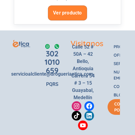
Ver producto
Visitanos
Calle 52 #
PRODUCT
302
50A – 42
OFERTAS
1010
Bello,
SERVICIOS
659
Antioquia
NUESTRA
servicioalcliente@drogueriaetica.com
Carrera 54
EMPRESA
# 3 – 15
PQRS
CONTACT
Guayabal,
BLOG
Medellín
COMPRA
POR