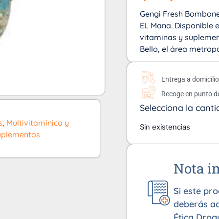
Gengi Fresh Bombonera
EL Mana. Disponible e
vitaminas y suplemen
Bello, el área metrop
Entrega a domicili
Recoge en punto d
Selecciona la canti
s
,
Multivitamínico y
Sin existencias
uplementos
Nota i
Si este pr
deberás ad
Ética Drog