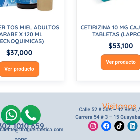
R TOS MIEL ADULTOS
CETIRIZINA 10 MG CA
ARABE X 120 ML
TABLETAS (LAPRO
TECNOQUIMICAS)
$
53,100
$
37,000
Ver producto
Ver producto
Visitanos
Calle 52 # 50A – 42 Bello, 
Carrera 54 # 3 – 15 Guayaba
302 1010 659
lcliente@drogueriaetica.com