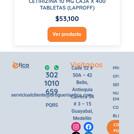
CETIRIZINA 10 MG CAJA X 400
TABLETAS (LAPROFF)
$
53,100
Ver producto
Visitanos
Calle 52 #
PRODUCT
302
50A – 42
OFERTAS
1010
Bello,
SERVICIOS
659
Antioquia
NUESTRA
servicioalcliente@drogueriaetica.com
Carrera 54
EMPRESA
# 3 – 15
PQRS
CONTACT
Guayabal,
BLOG
Medellín
COMPRA
POR