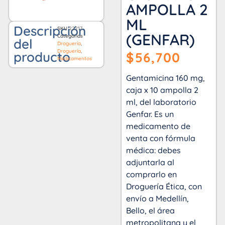
AMPOLLA 2
ML
Descripción
SKU
22217
(GENFAR)
Categorías
del
Droguería
,
Droguería
,
producto
$
56,700
Medicamentos
Gentamicina 160 mg,
caja x 10 ampolla 2
ml, del laboratorio
Genfar. Es un
medicamento de
venta con fórmula
médica: debes
adjuntarla al
comprarlo en
Droguería Ética, con
envío a Medellín,
Bello, el área
metropolitana y el