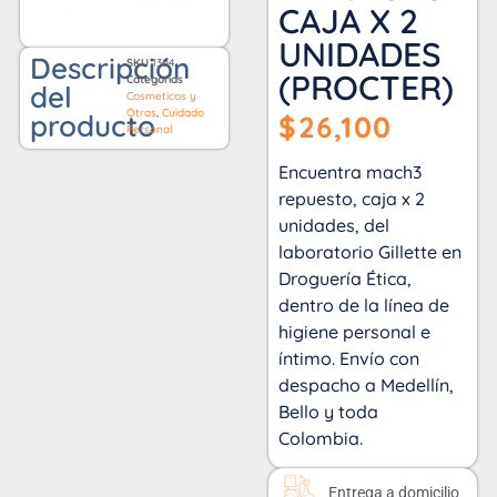
CAJA X 2
UNIDADES
Descripción
SKU
1304
(PROCTER)
Categorías
del
Cosmeticos y
Otros
,
Cuidado
producto
$
26,100
Personal
Encuentra mach3
repuesto, caja x 2
unidades, del
laboratorio Gillette en
Droguería Ética,
dentro de la línea de
higiene personal e
íntimo. Envío con
despacho a Medellín,
Bello y toda
Colombia.
Entrega a domicilio