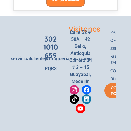
Visitanos
Calle 52 #
PRODUCT
302
50A – 42
OFERTAS
1010
Bello,
SERVICIOS
659
Antioquia
NUESTRA
servicioalcliente@drogueriaetica.com
Carrera 54
EMPRESA
# 3 – 15
PQRS
CONTACT
Guayabal,
BLOG
Medellín
COMPRA
POR