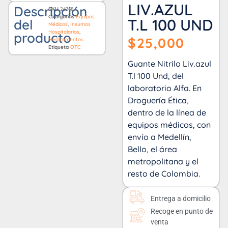
LIV.AZUL
Descripción
SKU
24768
Categorías
Equipos
T.L 100 UND
del
Médicos
,
Insumos
Hospitalarios
,
producto
$
25,000
Medicamentos
Etiqueta
OTC
Guante Nitrilo Liv.azul
T.l 100 Und, del
laboratorio Alfa. En
Droguería Ética,
dentro de la línea de
equipos médicos, con
envío a Medellín,
Bello, el área
metropolitana y el
resto de Colombia.
Entrega a domicilio
Recoge en punto de
venta