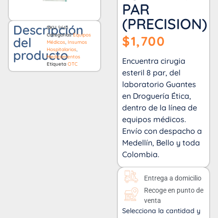
PAR
(PRECISION)
Descripción
SKU
9643
Categorías
Equipos
$
1,700
del
Médicos
,
Insumos
Hospitalarios
,
producto
Medicamentos
Encuentra cirugia
Etiqueta
OTC
esteril 8 par, del
laboratorio Guantes
en Droguería Ética,
dentro de la línea de
equipos médicos.
Envío con despacho a
Medellín, Bello y toda
Colombia.
Entrega a domicilio
Recoge en punto de
venta
Selecciona la cantidad y