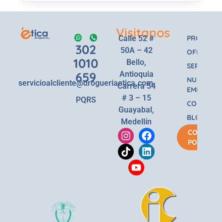
Visitanos
Calle 52 #
PRODUCT
302
50A – 42
OFERTAS
1010
Bello,
SERVICIOS
659
Antioquia
NUESTRA
servicioalcliente@drogueriaetica.com
Carrera 54
EMPRESA
# 3 – 15
PQRS
CONTACT
Guayabal,
BLOG
Medellín
COMPRA
POR