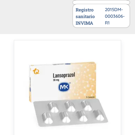
Registro
2015DM-
sanitario
0003606-
INVIMA
R1