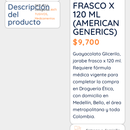
FRASCO X
Descripción
SKU
4052
Categorías
ANTI
120 ML
del
TUSIVOS
,
Medicamentos
producto
(AMERICAN
GENERICS)
$
9,700
Guayacolato Glicerilo,
jarabe frasco x 120 ml.
Requiere fórmula
médica vigente para
completar la compra
en Droguería Ética,
con domicilio en
Medellín, Bello, el área
metropolitana y toda
Colombia.