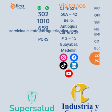
Visitanos
Calle 52 #
PRODUCT
302
50A – 42
OFERTAS
1010
Bello,
SERVICIOS
659
Antioquia
NUESTRA
servicioalcliente@drogueriaetica.com
Carrera 54
EMPRESA
# 3 – 15
PQRS
CONTACT
Guayabal,
BLOG
Medellín
COMPRA
POR