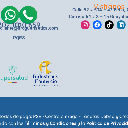
Visitanos
Calle 52 # 50A – 42 Bello, 
Carrera 54 # 3 – 15 Guayaba
302 1010 659
lcliente@drogueriaetica.com
PQRS
odos de pago: PSE - Contra entrega - Tarjetas Debito y Cre
rdo con los
Términos y Condiciones
y la
Política de Privaci