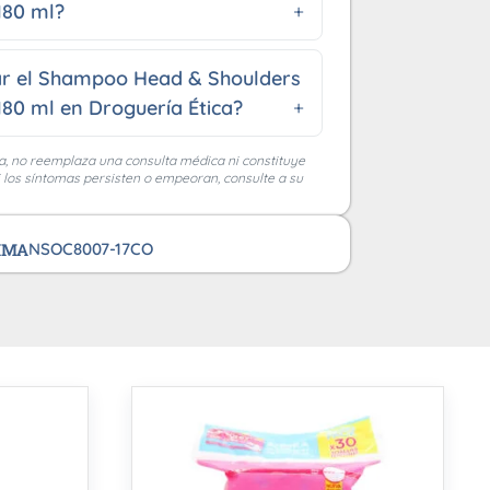
180 ml?
r el Shampoo Head & Shoulders
180 ml en Droguería Ética?
a, no reemplaza una consulta médica ni constituye
i los síntomas persisten o empeoran, consulte a su
VIMA
NSOC8007-17CO