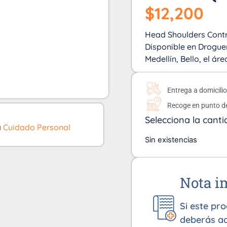
$
12,200
Head Shoulders Contr
Disponible en Droguer
Medellín, Bello, el á
Entrega a domicili
Recoge en punto d
Selecciona la canti
a
Cuidado Personal
Sin existencias
Nota i
Si este pr
deberás ad