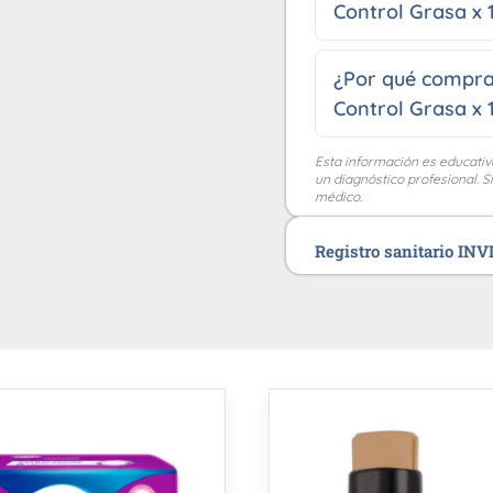
Control Grasa x 
¿Por qué compra
Control Grasa x 
Esta información es educativ
un diagnóstico profesional. S
médico.
Registro sanitario IN