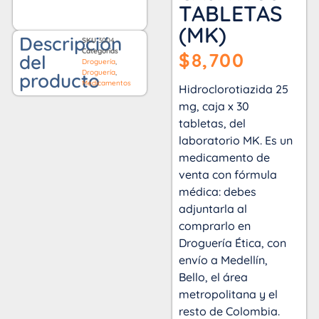
TABLETAS
(MK)
Descripción
SKU
3004
Categorías
$
8,700
del
Droguería
,
Droguería
,
producto
Medicamentos
Hidroclorotiazida 25
mg, caja x 30
tabletas, del
laboratorio MK. Es un
medicamento de
venta con fórmula
médica: debes
adjuntarla al
comprarlo en
Droguería Ética, con
envío a Medellín,
Bello, el área
metropolitana y el
resto de Colombia.