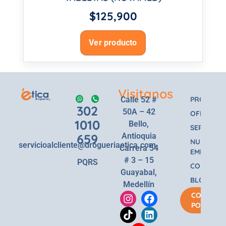
$
125,900
Ver producto
Visitanos
Calle 52 #
PRODUCT
302
50A – 42
OFERTAS
1010
Bello,
SERVICIOS
659
Antioquia
NUESTRA
servicioalcliente@drogueriaetica.com
Carrera 54
EMPRESA
# 3 – 15
PQRS
CONTACT
Guayabal,
BLOG
Medellín
COMPRA
POR