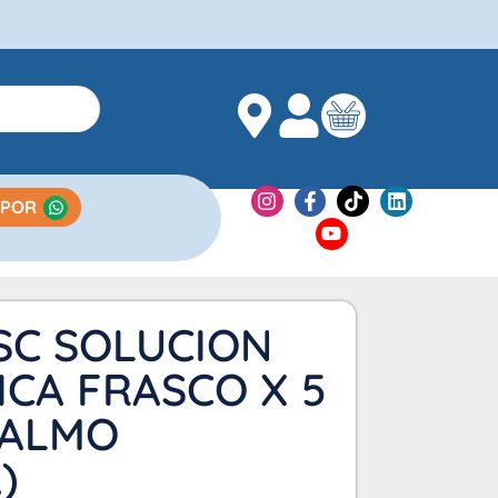
 POR
SC SOLUCION
CA FRASCO X 5
TALMO
)