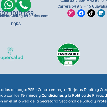
Calle 52 # 50A – 42 Bello, 
Carrera 54 # 3 – 15 Guayaba
302 1010 659
lcliente@drogueriaetica.com
PQRS
odos de pago: PSE - Contra entrega - Tarjetas Debito y Cre
rdo con los
Términos y Condiciones
y la
Política de Privaci
n en el sitio web de la
Secretaría Seccional de Salud y Prote