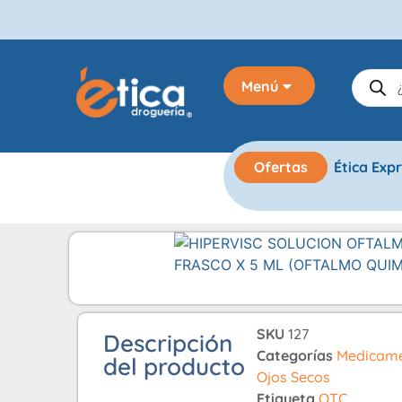
Menú
Ofertas
Ética Exp
SKU
127
Descripción
Categorías
Medicam
del producto
Ojos Secos
Etiqueta
OTC