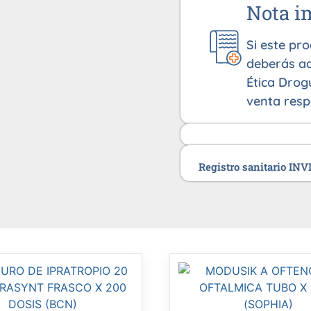
Nota i
Si este pr
deberás ad
Ética Drog
venta resp
Registro sanitario IN