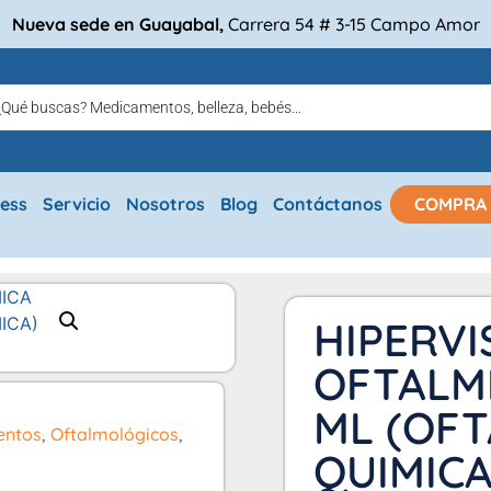
Nueva sede en Guayabal,
Carrera 54 # 3-15 Campo Amor
ress
Servicio
Nosotros
Blog
Contáctanos
COMPRA
HIPERVI
OFTALMI
ML (OF
entos
,
Oftalmológicos
,
QUIMICA