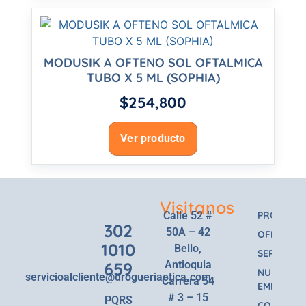
MODUSIK A OFTENO SOL OFTALMICA
TUBO X 5 ML (SOPHIA)
$
254,800
Ver producto
Visitanos
Calle 52 #
PRODUCT
302
50A – 42
OFERTAS
1010
Bello,
SERVICIOS
659
Antioquia
NUESTRA
servicioalcliente@drogueriaetica.com
Carrera 54
EMPRESA
# 3 – 15
PQRS
CONTACT