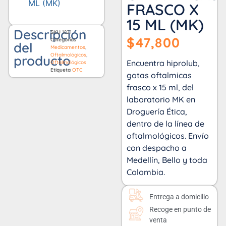
FRASCO X
15 ML (MK)
Descripción
SKU
1821
$
47,800
Categorías
del
Medicamentos
,
Oftalmológicos
,
producto
Encuentra hiprolub,
Oftalmológicos
Etiqueta
OTC
gotas oftalmicas
frasco x 15 ml, del
laboratorio MK en
Droguería Ética,
dentro de la línea de
oftalmológicos. Envío
con despacho a
Medellín, Bello y toda
Colombia.
Entrega a domicilio
Recoge en punto de
venta