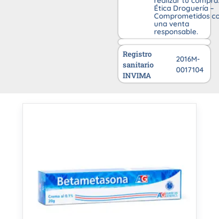
realizar tu compra
Ética Droguería –
Comprometidos c
una venta
responsable.
Registro
2016M-
sanitario
0017104
INVIMA