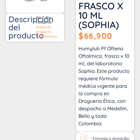
FRASCO X
10 ML
Descripción
SKU
11480
(SOPHIA)
Categorías
del
Droguería
,
Droguería
,
producto
$
66,900
Medicamentos
Humylub Pf Ofteno
Oftalmica, frasco x 10
ml, del laboratorio
Sophia. Este producto
requiere fórmula
médica vigente para
la compra en
Droguería Ética, con
despacho a Medellín,
Bello y toda
Colombia.
Entrega a domicilio