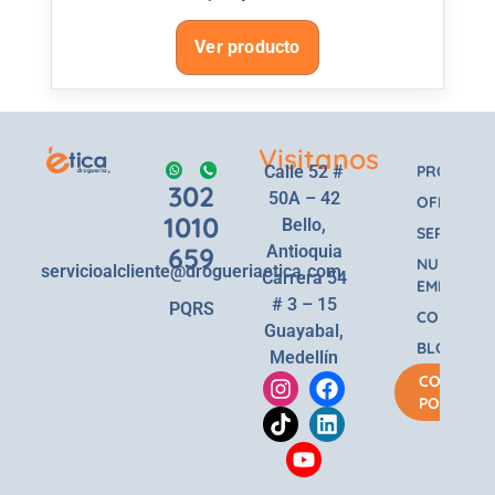
Ver producto
Visitanos
Calle 52 #
PRODUCT
302
50A – 42
OFERTAS
1010
Bello,
SERVICIOS
659
Antioquia
NUESTRA
servicioalcliente@drogueriaetica.com
Carrera 54
EMPRESA
# 3 – 15
PQRS
CONTACT
Guayabal,
BLOG
Medellín
COMPRA
POR