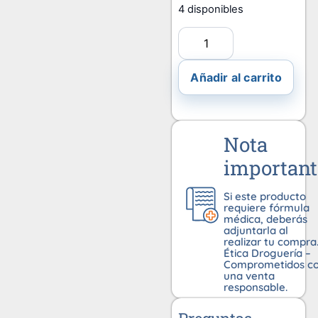
4 disponibles
Añadir al carrito
Nota
important
Si este producto
requiere fórmula
médica, deberás
adjuntarla al
realizar tu compra
Ética Droguería –
Comprometidos c
una venta
responsable.