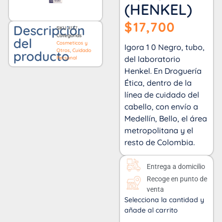
(HENKEL)
$
17,700
Descripción
SKU
4137
Categorías
del
Cosmeticos y
Igora 1 0 Negro, tubo,
Otros
,
Cuidado
producto
del laboratorio
Personal
Henkel. En Droguería
Ética, dentro de la
línea de cuidado del
cabello, con envío a
Medellín, Bello, el área
metropolitana y el
resto de Colombia.
Entrega a domicilio
Recoge en punto de
venta
Selecciona la cantidad y
añade al carrito