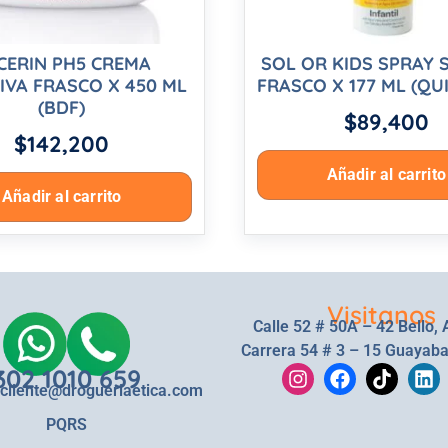
CERIN PH5 CREMA
SOL OR KIDS SPRAY S.
IVA FRASCO X 450 ML
FRASCO X 177 ML (QU
(BDF)
$
89,400
$
142,200
Añadir al carrito
Añadir al carrito
Visitanos
Calle 52 # 50A – 42 Bello, 
Carrera 54 # 3 – 15 Guayaba
302 1010 659
lcliente@drogueriaetica.com
PQRS