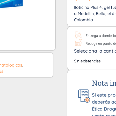
Iloticina Plus 4, gel t
a Medellín, Bello, el 
Colombia.
Entrega a domicili
Recoge en punto d
Selecciona la canti
Sin existencias
atologicos
,
os
Nota i
Si este pr
deberás ad
Ética Drog
venta resp