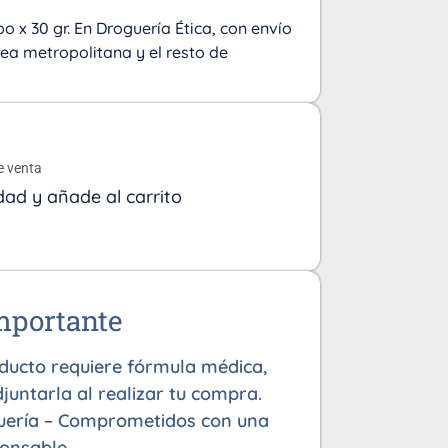
ubo x 30 gr. En Droguería Ética, con envío
área metropolitana y el resto de
o
e venta
dad y añade al carrito
mportante
oducto requiere fórmula médica,
juntarla al realizar tu compra.
uería – Comprometidos con una
onsable.