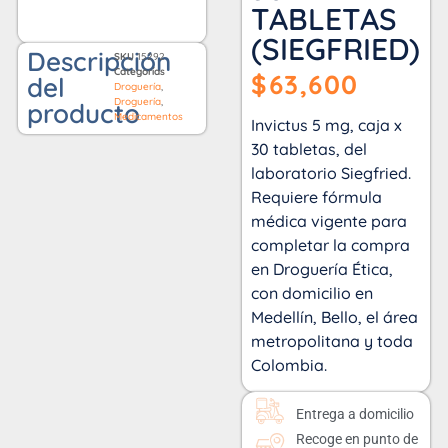
TABLETAS
(SIEGFRIED)
Descripción
SKU
15292
Categorías
$
63,600
del
Droguería
,
Droguería
,
producto
Medicamentos
Invictus 5 mg, caja x
30 tabletas, del
laboratorio Siegfried.
Requiere fórmula
médica vigente para
completar la compra
en Droguería Ética,
con domicilio en
Medellín, Bello, el área
metropolitana y toda
Colombia.
Entrega a domicilio
Recoge en punto de