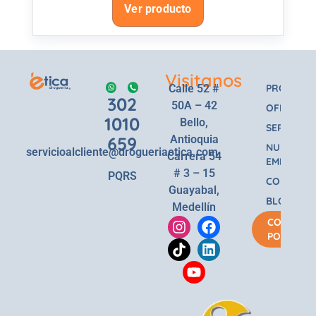
Ver producto
Visitanos
Calle 52 #
PRODUCT
302
50A – 42
OFERTAS
1010
Bello,
SERVICIOS
659
Antioquia
NUESTRA
servicioalcliente@drogueriaetica.com
Carrera 54
EMPRESA
# 3 – 15
PQRS
CONTACT
Guayabal,
BLOG
Medellín
COMPRA
POR