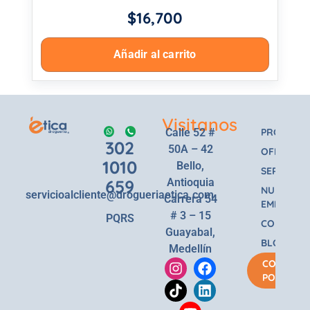
$
16,700
Añadir al carrito
Visitanos
Calle 52 #
PRODUCT
302
50A – 42
OFERTAS
1010
Bello,
SERVICIOS
659
Antioquia
NUESTRA
servicioalcliente@drogueriaetica.com
Carrera 54
EMPRESA
# 3 – 15
PQRS
CONTACT
Guayabal,
BLOG
Medellín
COMPRA
POR