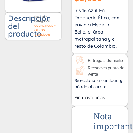
Iris 16 Azul. En
Descripción
Droguería Ética, con
SKU
4196
Categorías
del
envío a Medellín,
COSMETICOS Y
OTROS
,
producto
Bello, el área
Variedades
metropolitana y el
resto de Colombia.
Entrega a domicilio
Recoge en punto de
venta
Selecciona la cantidad y
añade al carrito
Sin existencias
Nota
important