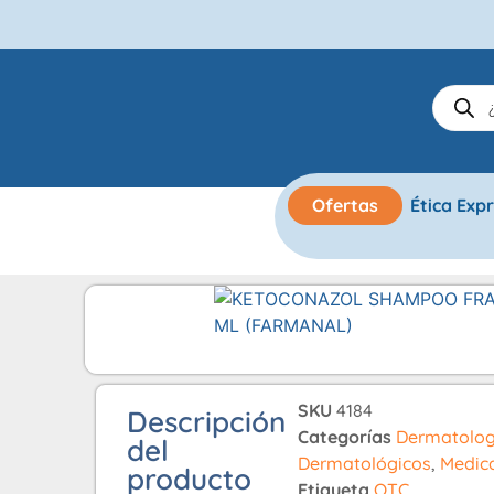
Ofertas
Ética Exp
SKU
4184
Descripción
Categorías
Dermatolog
del
Dermatológicos
,
Medic
producto
Etiqueta
OTC