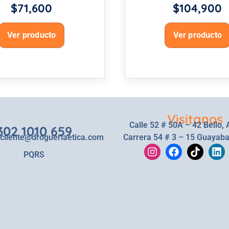
$
71,600
$
104,900
Ver producto
Ver producto
Visitanos
Calle 52 # 50A – 42 Bello, 
302 1010 659
lcliente@drogueriaetica.com
Carrera 54 # 3 – 15 Guayaba
PQRS