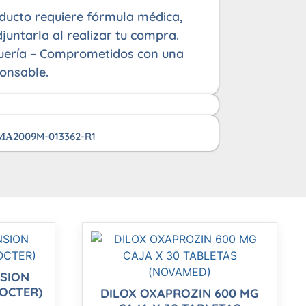
oducto requiere fórmula médica,
juntarla al realizar tu compra.
uería – Comprometidos con una
onsable.
2009M-013362-R1
IMA
SION
ROCTER)
DILOX OXAPROZIN 600 MG