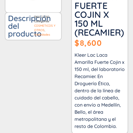
FUERTE
COJIN X
Descripción
SKU
22380
150 ML
Categorías
del
COSMETICOS Y
(RECAMIER)
OTROS
,
producto
Variedades
$
8,600
Kleer Lac Laca
Amarilla Fuerte Cojin x
150 ml, del laboratorio
Recamier. En
Droguería Ética,
dentro de la línea de
cuidado del cabello,
con envío a Medellín,
Bello, el área
metropolitana y el
resto de Colombia.