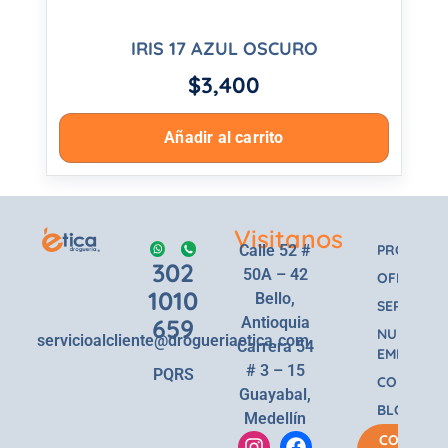
IRIS 17 AZUL OSCURO
$
3,400
Añadir al carrito
Visitanos
Calle 52 #
PRODUCT
302
50A – 42
OFERTAS
1010
Bello,
SERVICIOS
659
Antioquia
NUESTRA
servicioalcliente@drogueriaetica.com
Carrera 54
EMPRESA
# 3 – 15
PQRS
CONTACT
Guayabal,
BLOG
Medellín
COMPRA