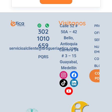
Visitanos
Calle 52 #
PRODUCT
302
50A – 42
OFERTAS
1010
Bello,
SERVICIOS
659
Antioquia
NUESTRA
servicioalcliente@drogueriaetica.com
Carrera 54
EMPRESA
# 3 – 15
PQRS
CONTACT
Guayabal,
BLOG
Medellín
COMPRA
POR