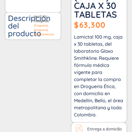
CAJA X 30
TABLETAS
Descripción
SKU
2100
Categorías
$
63,300
del
Droguería
,
Droguería
,
producto
Medicamentos
Lamictal 100 mg, caja
x 30 tabletas, del
laboratorio Glaxo
Smithkline. Requiere
fórmula médica
vigente para
completar la compra
en Droguería Ética,
con domicilio en
Medellín, Bello, el área
metropolitana y toda
Colombia.
Entrega a domicilio