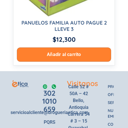
PANUELOS FAMILIA AUTO PAGUE 2
LLEVE 3
$
12,300
Añadir al carrito
Visitanos
Calle 52 #
PRODUCT
302
50A – 42
OFERTAS
1010
Bello,
SERVICIOS
659
Antioquia
NUESTRA
servicioalcliente@drogueriaetica.com
Carrera 54
EMPRESA
# 3 – 15
PQRS
CONTACT
Guayabal,