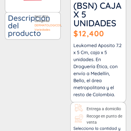
(BSN) CAJA
X 5
Descripción
SKU
2005
UNIDADES
Categorías
del
DERMATOLOGICOS
,
Variedades
producto
$
12,400
Leukomed Aposito 7.2
x 5 Cm, caja x 5
unidades. En
Droguería Ética, con
envío a Medellín,
Bello, el área
metropolitana y el
resto de Colombia.
Entrega a domicilio
Recoge en punto de
venta
Selecciona la cantidad y