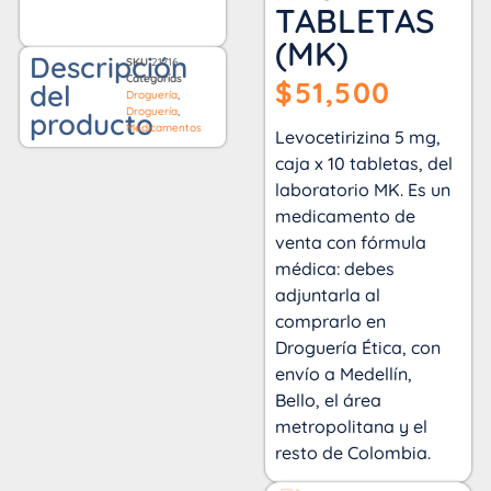
TABLETAS
(MK)
Descripción
SKU
21716
Categorías
$
51,500
del
Droguería
,
Droguería
,
producto
Medicamentos
Levocetirizina 5 mg,
caja x 10 tabletas, del
laboratorio MK. Es un
medicamento de
venta con fórmula
médica: debes
adjuntarla al
comprarlo en
Droguería Ética, con
envío a Medellín,
Bello, el área
metropolitana y el
resto de Colombia.