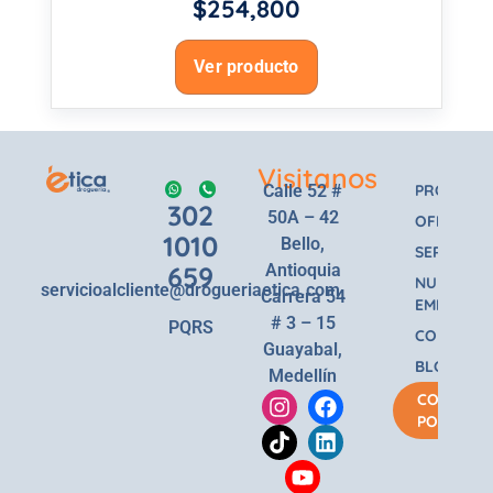
$
254,800
Ver producto
Visitanos
Calle 52 #
PRODUCT
302
50A – 42
OFERTAS
1010
Bello,
SERVICIOS
659
Antioquia
NUESTRA
servicioalcliente@drogueriaetica.com
Carrera 54
EMPRESA
# 3 – 15
PQRS
CONTACT
Guayabal,
BLOG
Medellín
COMPRA
POR