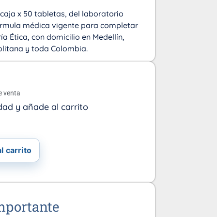
caja x 50 tabletas, del laboratorio
fórmula médica vigente para completar
a Ética, con domicilio en Medellín,
olitana y toda Colombia.
o
e venta
dad y añade al carrito
l carrito
mportante