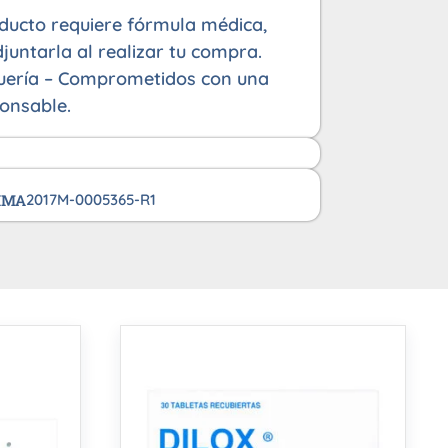
oducto requiere fórmula médica,
juntarla al realizar tu compra.
uería – Comprometidos con una
onsable.
VIMA
2017M-0005365-R1