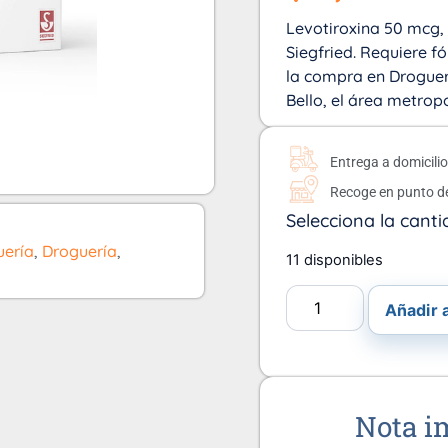
Levotiroxina 50 mcg, 
Siegfried. Requiere 
la compra en Droguerí
Bello, el área metrop
Entrega a domicili
Recoge en punto d
Selecciona la canti
uería
,
Droguería
,
11 disponibles
Añadir a
Nota i