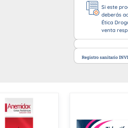
Si este pr
deberás ad
Ética Drog
venta resp
Registro sanitario IN