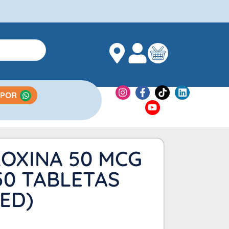
 POR
OXINA 50 MCG
50 TABLETAS
IED)