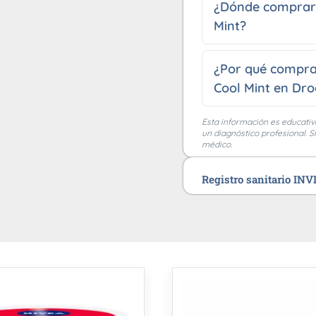
¿Dónde comprar e
Mint?
¿Por qué comprar
Cool Mint en Dro
Esta información es educativ
un diagnóstico profesional. S
médico.
Registro sanitario IN