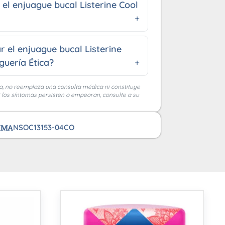
l enjuague bucal Listerine Cool
 el enjuague bucal Listerine
guería Ética?
a, no reemplaza una consulta médica ni constituye
i los síntomas persisten o empeoran, consulte a su
VIMA
NSOC13153-04CO