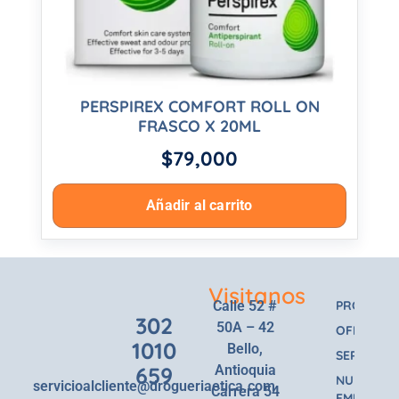
PERSPIREX COMFORT ROLL ON
FRASCO X 20ML
$
79,000
Añadir al carrito
Visitanos
Calle 52 #
PRODUCT
302
50A – 42
OFERTAS
1010
Bello,
SERVICIOS
659
Antioquia
NUESTRA
servicioalcliente@drogueriaetica.com
Carrera 54
EMPRESA