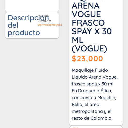
ARENA
VOGUE
Descripción
SKU
845
FRASCO
Categoría
del
Dermocosmeticos
SPAY X 30
producto
ML
(VOGUE)
$
23,000
Maquillaje Fluido
Liquido Arena Vogue,
frasco spay x 30 ml.
En Droguería Ética,
con envío a Medellín,
Bello, el área
metropolitana y el
resto de Colombia.