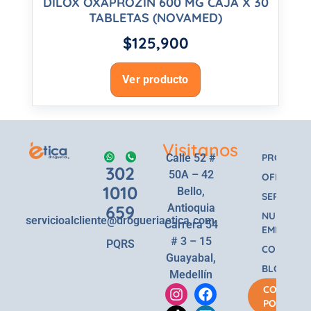
DILOX OXAPROZIN 600 MG CAJA X 30
TABLETAS (NOVAMED)
$
125,900
Ver producto
Visitanos
Calle 52 #
PRODUCT
302
50A – 42
OFERTAS
1010
Bello,
SERVICIOS
659
Antioquia
NUESTRA
servicioalcliente@drogueriaetica.com
Carrera 54
EMPRESA
# 3 – 15
PQRS
CONTACT
Guayabal,
BLOG
Medellín
COMPRA
POR