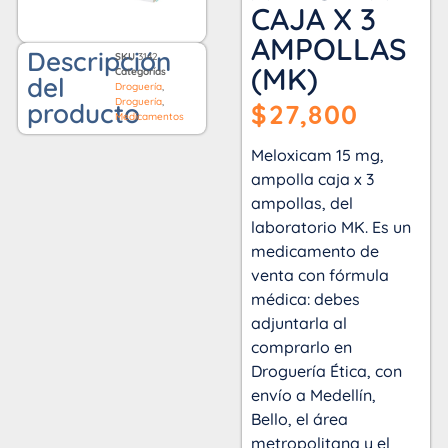
CAJA X 3
AMPOLLAS
Descripción
SKU
3142
(MK)
Categorías
del
Droguería
,
Droguería
,
producto
$
27,800
Medicamentos
Meloxicam 15 mg,
ampolla caja x 3
ampollas, del
laboratorio MK. Es un
medicamento de
venta con fórmula
médica: debes
adjuntarla al
comprarlo en
Droguería Ética, con
envío a Medellín,
Bello, el área
metropolitana y el