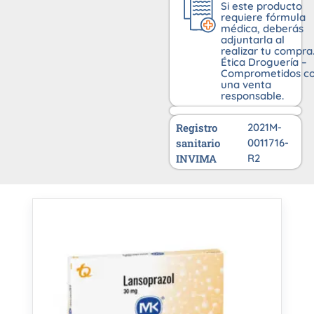
Si este producto
requiere fórmula
médica, deberás
adjuntarla al
realizar tu compra
Ética Droguería –
Comprometidos c
una venta
responsable.
Registro
2021M-
sanitario
0011716-
INVIMA
R2