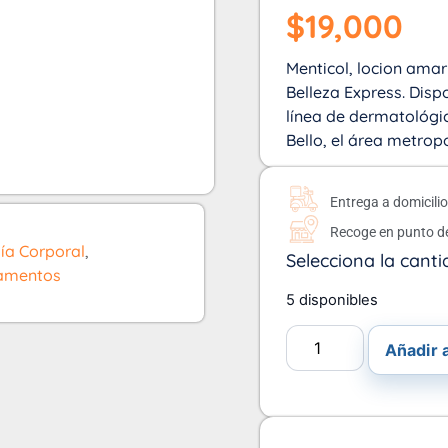
$
19,000
Menticol, locion amari
Belleza Express. Disp
línea de dermatológic
Bello, el área metrop
Entrega a domicili
Recoge en punto d
ía Corporal
,
Selecciona la canti
amentos
5 disponibles
Añadir a