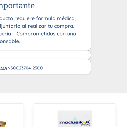
mportante
oducto requiere fórmula médica,
juntarla al realizar tu compra.
uería – Comprometidos con una
onsable.
VIMA
NSOC23704-23CO