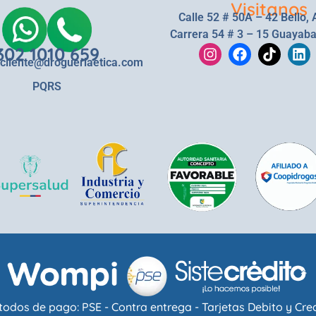
Visitanos
Calle 52 # 50A – 42 Bello, 
Carrera 54 # 3 – 15 Guayaba
302 1010 659
lcliente@drogueriaetica.com
PQRS
odos de pago: PSE - Contra entrega - Tarjetas Debito y Cre