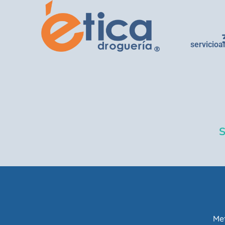
servicioa
Met