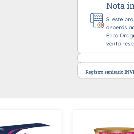
Nota i
Si este pr
deberás ad
Ética Drog
venta resp
Registro sanitario IN