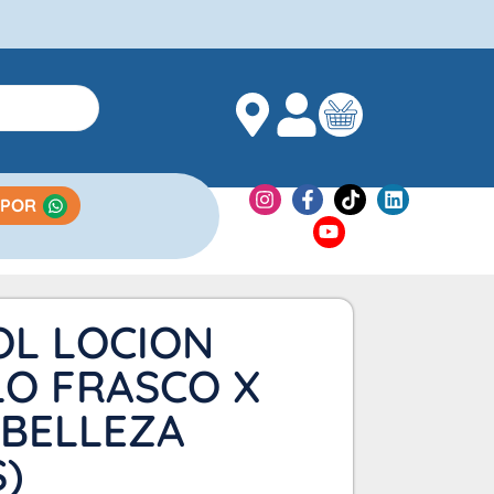
 POR
OL LOCION
LO FRASCO X
(BELLEZA
)