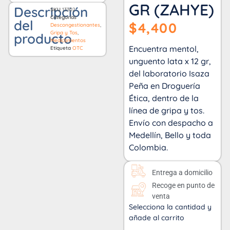
GR (ZAHYE)
Descripción
SKU
13302
Categorías
del
$
4,400
Descongestionantes
,
Gripa y Tos
,
producto
Medicamentos
Encuentra mentol,
Etiqueta
OTC
unguento lata x 12 gr,
del laboratorio Isaza
Peña en Droguería
Ética, dentro de la
línea de gripa y tos.
Envío con despacho a
Medellín, Bello y toda
Colombia.
Entrega a domicilio
Recoge en punto de
venta
Selecciona la cantidad y
añade al carrito