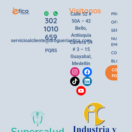
Visitanos
Calle 52 #
PRODUCT
302
50A – 42
OFERTAS
1010
Bello,
SERVICIOS
659
Antioquia
NUESTRA
servicioalcliente@drogueriaetica.com
Carrera 54
EMPRESA
# 3 – 15
PQRS
CONTACT
Guayabal,
BLOG
Medellín
COMPRA
POR