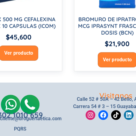
X 500 MG CEFALEXINA
BROMURO DE IPRATR
 10 CAPSULAS (ICOM)
MCG IPRASYNT FRASC
DOSIS (BCN)
$
45,600
$
21,900
Ver producto
Ver producto
Visitanos
Calle 52 # 50A – 42 Bello, 
Carrera 54 # 3 – 15 Guayaba
302 1010 659
lcliente@drogueriaetica.com
PQRS