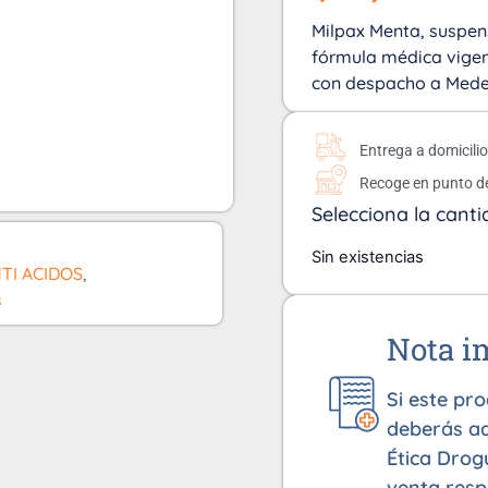
Milpax Menta, suspens
fórmula médica vigen
con despacho a Medell
Entrega a domicili
Recoge en punto d
Selecciona la canti
Sin existencias
TI ACIDOS
,
s
Nota i
Si este pr
deberás ad
Ética Drog
venta resp