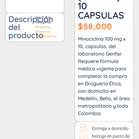
10
CAPSULAS
Descripción
SKU
10219
Categorías
$
58,000
del
Droguería
,
Droguería
,
producto
Medicamentos
Minociclina 100 mg x
10, capsulas, del
laboratorio Genfar.
Requiere fórmula
médica vigente para
completar la compra
en Droguería Ética,
con domicilio en
Medellín, Bello, el área
metropolitana y toda
Colombia.
Entrega a domicilio
Recoge en punto de