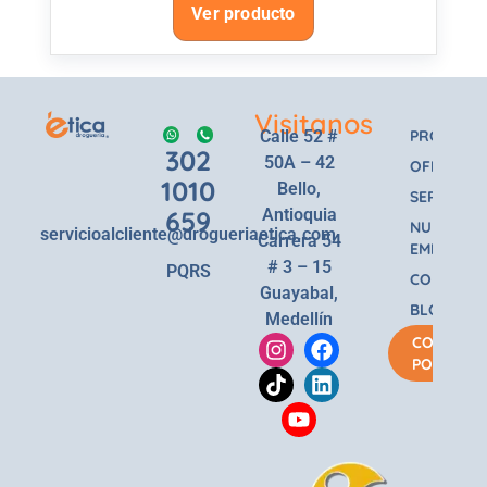
Ver producto
Visitanos
Calle 52 #
PRODUCT
302
50A – 42
OFERTAS
1010
Bello,
SERVICIOS
659
Antioquia
NUESTRA
servicioalcliente@drogueriaetica.com
Carrera 54
EMPRESA
# 3 – 15
PQRS
CONTACT
Guayabal,
BLOG
Medellín
COMPRA
POR