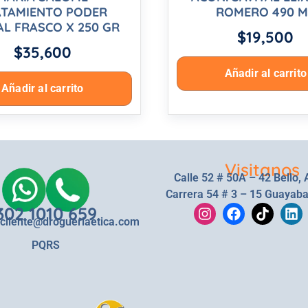
ATAMIENTO PODER
ROMERO 490 M
AL FRASCO X 250 GR
$
19,500
$
35,600
Añadir al carrito
Añadir al carrito
Visitanos
Calle 52 # 50A – 42 Bello, 
Carrera 54 # 3 – 15 Guayaba
302 1010 659
lcliente@drogueriaetica.com
PQRS