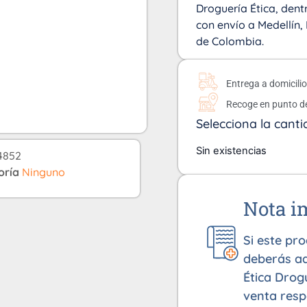
Droguería Ética, dentr
con envío a Medellín, 
de Colombia.
Entrega a domicili
Recoge en punto d
Selecciona la canti
Sin existencias
4852
oría
Ninguno
Nota i
Si este pr
deberás ad
Ética Drog
venta resp