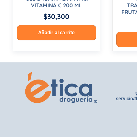
VITAMINA C 200 ML
TR
FRUT
$
30,300
Añadir al carrito
servicioa