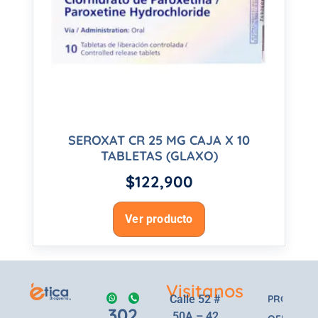
SEROXAT CR 25 MG CAJA X 10
TABLETAS (GLAXO)
$
122,900
Ver producto
Visitanos
Calle 52 #
PRODUCT
302
50A – 42