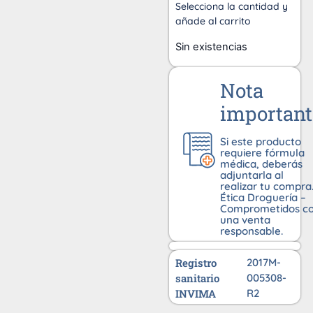
Selecciona la cantidad y
añade al carrito
Sin existencias
Nota
important
Si este producto
requiere fórmula
médica, deberás
adjuntarla al
realizar tu compra
Ética Droguería –
Comprometidos c
una venta
responsable.
Registro
2017M-
sanitario
005308-
INVIMA
R2