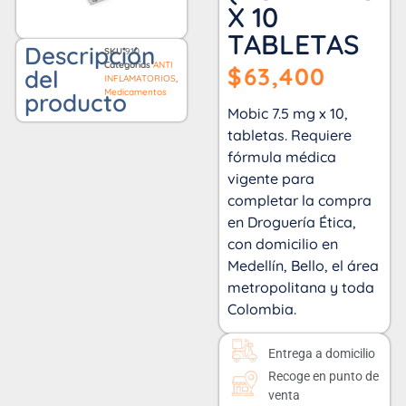
X 10
TABLETAS
Descripción
SKU
910
Categorías
ANTI
$
63,400
del
INFLAMATORIOS
,
Medicamentos
producto
Mobic 7.5 mg x 10,
tabletas. Requiere
fórmula médica
vigente para
completar la compra
en Droguería Ética,
con domicilio en
Medellín, Bello, el área
metropolitana y toda
Colombia.
Entrega a domicilio
Recoge en punto de
venta