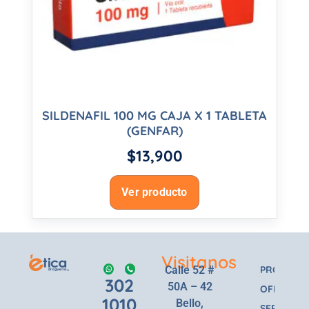
SILDENAFIL 100 MG CAJA X 1 TABLETA
(GENFAR)
$
13,900
Ver producto
Visitanos
Calle 52 #
PRODUCT
302
50A – 42
OFERTAS
1010
Bello,
SERVICIOS