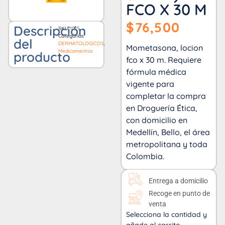
FCO X 30 M
$
76,500
Descripción
SKU
1015
Categorías
del
DERMATOLOGICOS
,
Mometasona, locion
Medicamentos
producto
fco x 30 m. Requiere
fórmula médica
vigente para
completar la compra
en Droguería Ética,
con domicilio en
Medellín, Bello, el área
metropolitana y toda
Colombia.
Entrega a domicilio
Recoge en punto de
venta
Selecciona la cantidad y