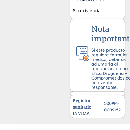
añade al carrito
Sin existencias
Nota
important
Si este producto
requiere fórmula
médica, deberás
adjuntarla al
realizar tu compra
Ética Droguería –
Comprometidos c
una venta
responsable.
Registro
2009M-
sanitario
0009152
INVIMA