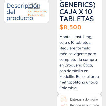
GENERICS)
Descripción
SKU
2316
Categorías
CAJA X 10
del
ANTIASMATICOS
,
Medicamentos
producto
TABLETAS
$
8,500
Montelukast 4 mg,
caja x 10 tabletas.
Requiere fórmula
médica vigente para
completar la compra
en Droguería Ética,
con domicilio en
Medellín, Bello, el área
metropolitana y toda
Colombia.
Entrega a domicilio
Recoge en punto de