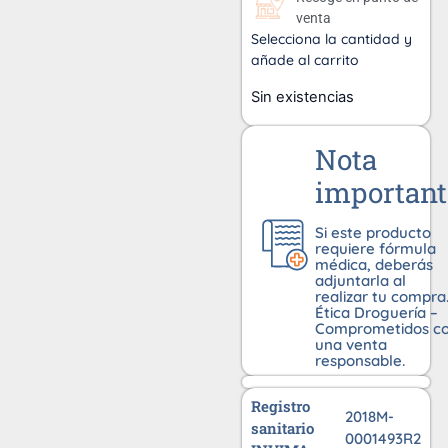
venta
Selecciona la cantidad y
añade al carrito
Sin existencias
Nota
important
Si este producto
requiere fórmula
médica, deberás
adjuntarla al
realizar tu compra
Ética Droguería –
Comprometidos c
una venta
responsable.
Registro
2018M-
sanitario
0001493R2