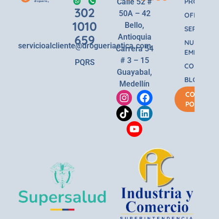
Calle 52 #
PRODUCT
302
50A – 42
OFERTAS
1010
Bello,
SERVICIOS
659
Antioquia
NUESTRA
servicioalcliente@drogueriaetica.com
Carrera 54
EMPRESA
# 3 – 15
PQRS
CONTACT
Guayabal,
BLOG
Medellín
COMPRA
POR