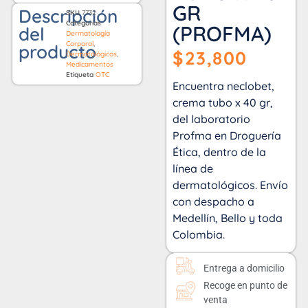
GR
Descripción
SKU
7732
Categorías
(PROFMA)
del
Dermatología
Corporal
,
producto
$
23,800
Dermatológicos
,
Medicamentos
Etiqueta
OTC
Encuentra neclobet,
crema tubo x 40 gr,
del laboratorio
Profma en Droguería
Ética, dentro de la
línea de
dermatológicos. Envío
con despacho a
Medellín, Bello y toda
Colombia.
Entrega a domicilio
Recoge en punto de
venta