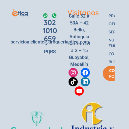
Visitanos
Calle 52 #
PRODUCT
302
50A – 42
OFERTAS
1010
Bello,
SERVICIOS
659
Antioquia
NUESTRA
servicioalcliente@drogueriaetica.com
Carrera 54
EMPRESA
# 3 – 15
PQRS
CONTACT
Guayabal,
BLOG
Medellín
COMPRA
POR