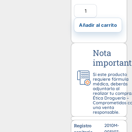
Añadir al carrito
Nota
important
Si este producto
requiere fórmula
médica, deberás
adjuntarla al
realizar tu compra
Ética Droguería –
Comprometidos c
una venta
responsable.
Registro
2010M-
003107-