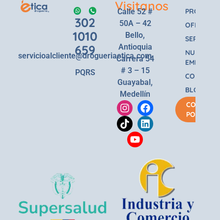
Visitanos
Calle 52 #
PRODUCT
302
50A – 42
OFERTAS
1010
Bello,
SERVICIOS
659
Antioquia
NUESTRA
servicioalcliente@drogueriaetica.com
Carrera 54
EMPRESA
# 3 – 15
PQRS
CONTACT
Guayabal,
BLOG
Medellín
COMPRA
POR