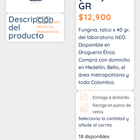
GR
$
12,900
Descripción
SKU
4857
Categorías
ANTI
del
MICOTICOS
,
Fungina, talco x 40 gr,
Medicamentos
producto
del laboratorio NEO.
Disponible en
Droguería Ética.
Compra con domicilio
en Medellín, Bello, el
área metropolitana y
toda Colombia.
Entrega a domicilio
Recoge en punto de
venta
Selecciona la cantidad y
añade al carrito
18 disponibles