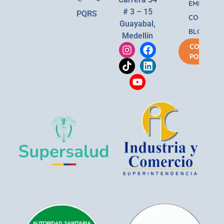
EMPRESA
# 3 – 15
PQRS
CONTACT
Guayabal,
BLOG
Medellín
COMPRA
POR