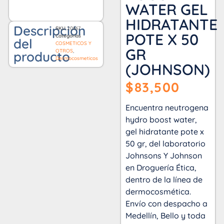
WATER GEL
HIDRATANTE
Descripción
SKU
20867
POTE X 50
Categorías
del
COSMETICOS Y
GR
OTROS
,
producto
Dermocosmeticos
(JOHNSON)
$
83,500
Encuentra neutrogena
hydro boost water,
gel hidratante pote x
50 gr, del laboratorio
Johnsons Y Johnson
en Droguería Ética,
dentro de la línea de
dermocosmética.
Envío con despacho a
Medellín, Bello y toda