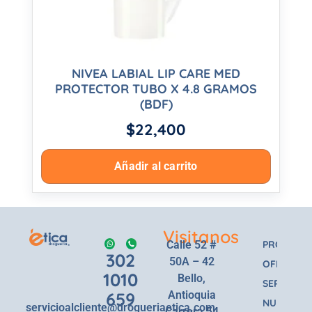
NIVEA LABIAL LIP CARE MED
PROTECTOR TUBO X 4.8 GRAMOS
(BDF)
$
22,400
Añadir al carrito
Visitanos
Calle 52 #
PRODUCT
302
50A – 42
OFERTAS
1010
Bello,
SERVICIOS
659
Antioquia
NUESTRA
servicioalcliente@drogueriaetica.com
Carrera 54