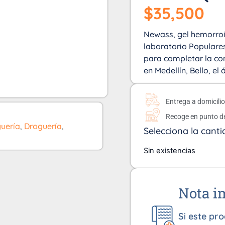
$
35,500
Newass, gel hemorroi
laboratorio Populare
para completar la co
en Medellín, Bello, e
Entrega a domicili
Recoge en punto d
uería
,
Droguería
,
Selecciona la canti
Sin existencias
Nota i
Si este pr