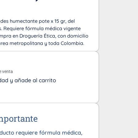
des humectante pote x 15 gr, del
s. Requiere fórmula médica vigente
mpra en Droguería Ética, con domicilio
l área metropolitana y toda Colombia.
o
e venta
dad y añade al carrito
mportante
oducto requiere fórmula médica,