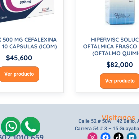
X 500 MG CEFALEXINA
HIPERVISC SOLU
 10 CAPSULAS (ICOM)
OFTALMICA FRASCO 
(OFTALMO QUIMI
$
45,600
$
82,000
Ver producto
Ver producto
Visitanos
Calle 52 # 50A – 42 Bello, 
Carrera 54 # 3 – 15 Guayaba
302 1010 659