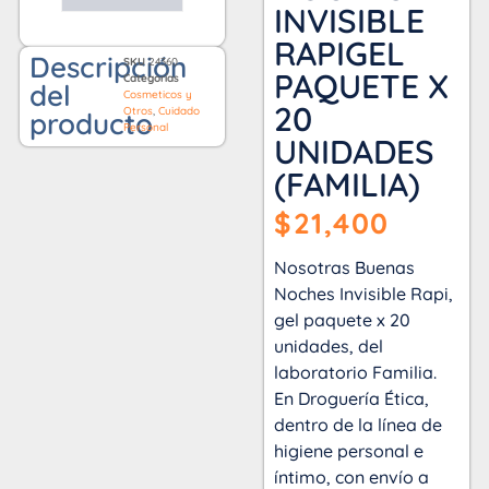
INVISIBLE
RAPIGEL
Descripción
SKU
24360
PAQUETE X
Categorías
del
Cosmeticos y
20
Otros
,
Cuidado
producto
Personal
UNIDADES
(FAMILIA)
$
21,400
Nosotras Buenas
Noches Invisible Rapi,
gel paquete x 20
unidades, del
laboratorio Familia.
En Droguería Ética,
dentro de la línea de
higiene personal e
íntimo, con envío a