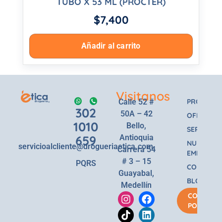
TUBO X 53 ML (PROCTER)
$
7,400
Añadir al carrito
Visitanos
Calle 52 #
PRODUCT
302
50A – 42
OFERTAS
1010
Bello,
SERVICIOS
659
Antioquia
NUESTRA
servicioalcliente@drogueriaetica.com
Carrera 54
EMPRESA
# 3 – 15
PQRS
CONTACT
Guayabal,
BLOG
Medellín
COMPRA
POR