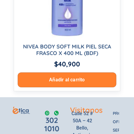
NIVEA BODY SOFT MILK PIEL SECA
FRASCO X 400 ML (BDF)
$
40,900
Añadir al carrito
Visitanos
Calle 52 #
PRODUCT
302
50A – 42
OFERTAS
1010
Bello,
SERVICIOS