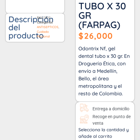
TUBO X 30
GR
Descripción
SKU
3912
(FARPAG)
Categorías
del
ANTISEPTICOS
,
Cuidado
producto
$
26,000
Personal
Odontrix Nf, gel
dental tubo x 30 gr. En
Droguería Ética, con
envío a Medellín,
Bello, el área
metropolitana y el
resto de Colombia.
Entrega a domicilio
Recoge en punto de
venta
Selecciona la cantidad y
añade al carrito