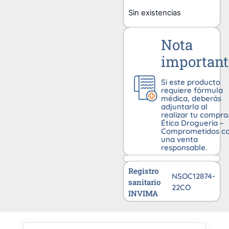
Sin existencias
Nota
important
Si este producto
requiere fórmula
médica, deberás
adjuntarla al
realizar tu compra
Ética Droguería –
Comprometidos c
una venta
responsable.
Registro
NSOC12874-
sanitario
22CO
INVIMA